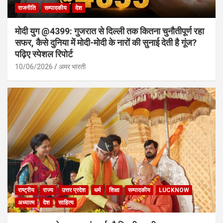
राजनीति
सम्पादकीय
देश
मोदी युग @4399: गुजरात से दिल्ली तक कितना चुनौतीपूर्ण रहा
सफर, कैसे दुनिया में मोदी-मोदी के नारों की सुनाई देती है गूंज?
पढ़िए स्पेशल रिपोर्ट
10/06/2026
अमर भारती
राष्ट्रीय
राज्य
उत्तर प्रदेश
धर्म
शिक्षा
सम्पादकीय
LUCKNOW
अध्यात्म
देश
साहित्य