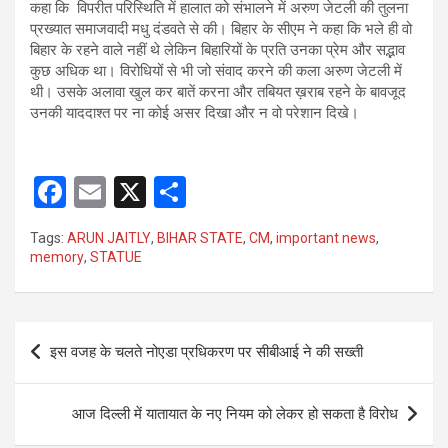
कहा कि विपरीत परिस्थिति में हालात को संभालने में अरुण जेटली की तुलना
प्रख्यात समाजवादी मधु दंडवते से की। बिहार के सीएम ने कहा कि भले ही वो
बिहार के रहने वाले नहीं थे लेकिन बिहारियों के प्रति उनका प्रेम और सद्भाव
कुछ अधिक था। विरोधियों से भी जो संवाद करने की कला अरुण जेटली में
थी। उसके अलावा खुल कर बातें करना और तबियत ख़राब रहने के बावजूद
उनकी याददाश्त पर ना कोई असर दिखा और न वो परेशान दिखे।
F
E
X
S
a
m
h
Tags:
ARUN JAITLY
,
BIHAR STATE
,
CM
,
important news
,
ce
ail
ar
memory
,
STATUE
b
e
o
Post
o
इस वजह के चलते नोएडा प्रधिकरण पर सीबीआई ने की सख्ती
navigation
k
आज दिल्ली में यातायात के नए नियम को लेकर हो सकता है विरोध