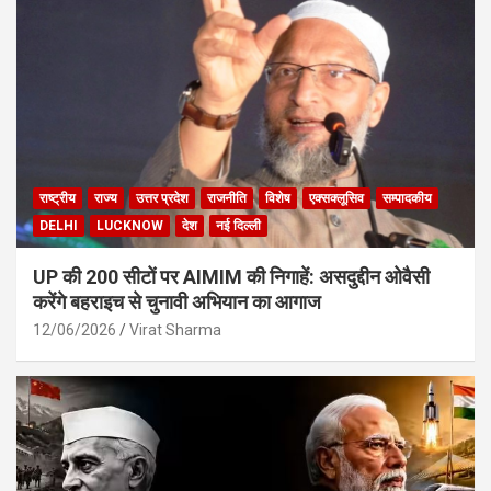
राष्ट्रीय
राज्य
उत्तर प्रदेश
राजनीति
विशेष
एक्सक्लूसिव
सम्पादकीय
DELHI
LUCKNOW
देश
नई दिल्ली
UP की 200 सीटों पर AIMIM की निगाहें: असदुद्दीन ओवैसी
करेंगे बहराइच से चुनावी अभियान का आगाज
12/06/2026
Virat Sharma