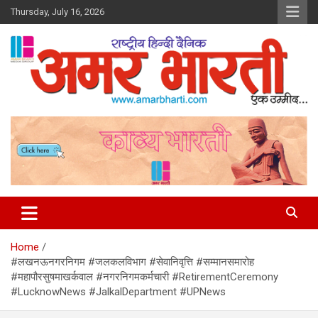
Skip
Thursday, July 16, 2026
to
content
Amar Bharti Media Group
Home
#लखनऊनगरनिगम #जलकलविभाग #सेवानिवृत्ति #सम्मानसमारोह
#महापौरसुषमाखर्कवाल #नगरनिगमकर्मचारी #RetirementCeremony
#LucknowNews #JalkalDepartment #UPNews