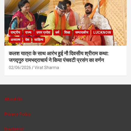
राष्ट्रीय
राज्य
उत्तर प्रदेश
धर्म
शिक्षा
सम्पादकीय
LUCKNOW
अध्यात्म
देश
साहित्य
कलश यात्रा के साथ आरंभ हुई नौ दिवसीय श्रीराम कथा:
जगद्गुरु रामभद्राचार्य ने किया पंचवटी प्रसंग का वर्णन
02/06/2026
Virat Sharma
About Us
Privacy Policy
Disclaimer