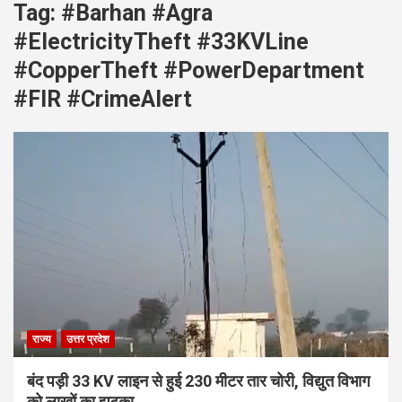
Tag:
#Barhan #Agra
#ElectricityTheft #33KVLine
#CopperTheft #PowerDepartment
#FIR #CrimeAlert
राज्य
उत्तर प्रदेश
बंद पड़ी 33 KV लाइन से हुई 230 मीटर तार चोरी, विद्युत विभाग
को लाखों का झटका