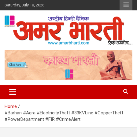
Skip
Saturday, July 18, 2026
to
content
Amar Bharti Media Group
Home
#Barhan #Agra #ElectricityTheft #33KVLine #CopperTheft
#PowerDepartment #FIR #CrimeAlert