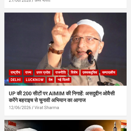
27/06/2026
अमर भारती
राष्ट्रीय
राज्य
उत्तर प्रदेश
राजनीति
विशेष
एक्सक्लूसिव
सम्पादकीय
DELHI
LUCKNOW
देश
नई दिल्ली
UP की 200 सीटों पर AIMIM की निगाहें: असदुद्दीन ओवैसी
करेंगे बहराइच से चुनावी अभियान का आगाज
12/06/2026
Virat Sharma