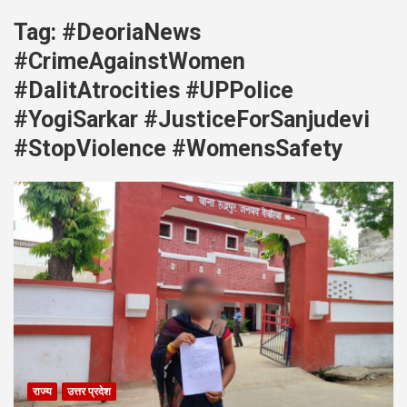
Tag:
#DeoriaNews
#CrimeAgainstWomen
#DalitAtrocities #UPPolice
#YogiSarkar #JusticeForSanjudevi
#StopViolence #WomensSafety
राज्य
उत्तर प्रदेश