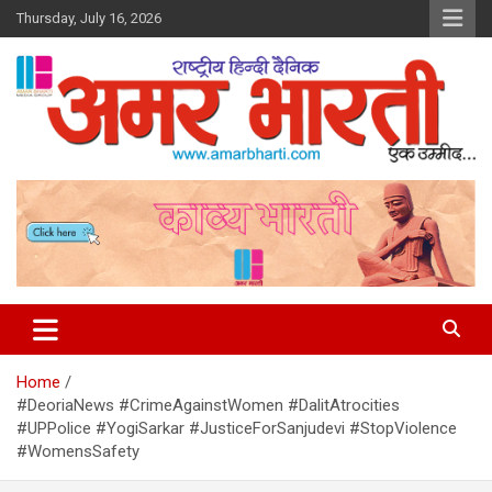
Skip
Thursday, July 16, 2026
to
content
Amar Bharti Media Group
Home
#DeoriaNews #CrimeAgainstWomen #DalitAtrocities
#UPPolice #YogiSarkar #JusticeForSanjudevi #StopViolence
#WomensSafety