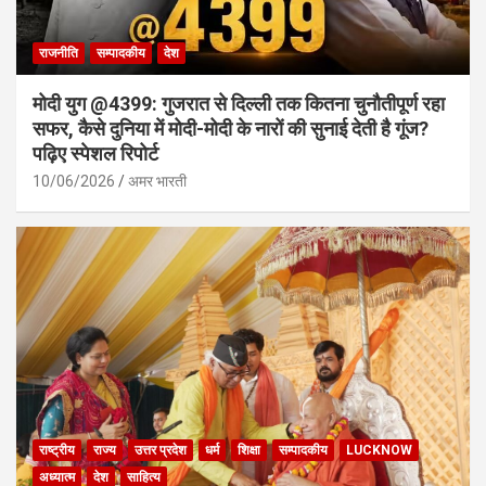
राजनीति
सम्पादकीय
देश
मोदी युग @4399: गुजरात से दिल्ली तक कितना चुनौतीपूर्ण रहा
सफर, कैसे दुनिया में मोदी-मोदी के नारों की सुनाई देती है गूंज?
पढ़िए स्पेशल रिपोर्ट
10/06/2026
अमर भारती
राष्ट्रीय
राज्य
उत्तर प्रदेश
धर्म
शिक्षा
सम्पादकीय
LUCKNOW
अध्यात्म
देश
साहित्य