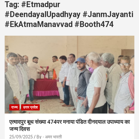
Tag:
#Etmadpur
#DeendayalUpadhyay #JanmJayanti
#EkAtmaManavvad #Booth474
राज्य
उत्तर प्रदेश
एत्मादपुर बूथ संख्या 474पर मनाया पंडित दीनदयाल उपाध्याय का
जन्म दिवस
25/09/2025
By - अमर भारती