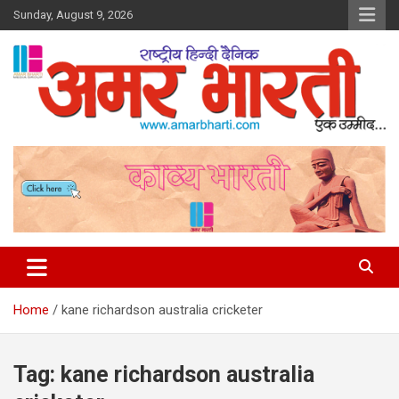
Skip
Sunday, August 9, 2026
to
content
Amar Bharti Media Group
Home
kane richardson australia cricketer
Tag:
kane richardson australia