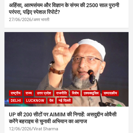
अहिंसा, आत्मसंयम और विज्ञान के संगम की 2500 साल पुरानी
परंपरा, पढ़िए स्पेशल रिपोर्ट?
27/06/2026
अमर भारती
राष्ट्रीय
राज्य
उत्तर प्रदेश
राजनीति
विशेष
एक्सक्लूसिव
सम्पादकीय
DELHI
LUCKNOW
देश
नई दिल्ली
UP की 200 सीटों पर AIMIM की निगाहें: असदुद्दीन ओवैसी
करेंगे बहराइच से चुनावी अभियान का आगाज
12/06/2026
Virat Sharma