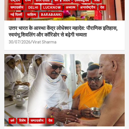
राष्ट्रीय
राज्य
उत्तर प्रदेश
धर्म
विशेष
एक्सक्लूसिव
शिक्षा
सम्पादकीय
DELHI
LUCKNOW
अध्यात्म
अन्तर्राष्ट्रीय
देश
नई दिल्ली
साहित्य
BARABANKI
उत्तर भारत के आस्था केंद्र लोधेश्वर महादेव: पौराणिक इतिहास,
स्वयंभू शिवलिंग और कॉरिडोर से बढ़ेगी भव्यता
30/07/2026
Virat Sharma
धर्म
विशेष
सम्पादकीय
देश