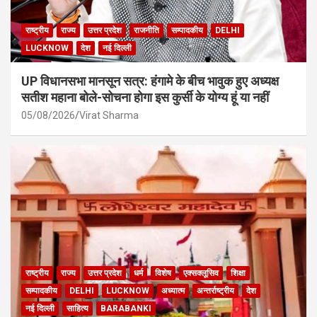
राष्ट्रीय
राज्य
उत्तर प्रदेश
राजनीति
सम्पादकीय
DELHI
LUCKNOW
देश
नई दिल्ली
UP विधानसभा मानसून सत्र: हंगामे के बीच भावुक हुए अध्यक्ष
सतीश महाना बोले-सोचना होगा इस कुर्सी के योग्य हूं या नहीं
05/08/2026
Virat Sharma
राष्ट्रीय
राज्य
उत्तर प्रदेश
धर्म
विशेष
एक्सक्लूसिव
शिक्षा
सम्पादकीय
DELHI
LUCKNOW
अध्यात्म
अन्तर्राष्ट्रीय
देश
नई दिल्ली
साहित्य
BARABANKI