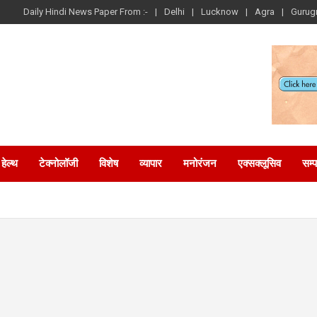
Daily Hindi News Paper From :-
Delhi
Lucknow
Agra
Gurug
हेल्थ
टेक्नोलॉजी
विशेष
व्यापार
मनोरंजन
एक्सक्लूसिव
सम्