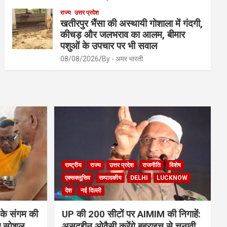
राज्य
उत्तर प्रदेश
खतीरपुर भैंसा की अस्थायी गोशाला में गंदगी,
कीचड़ और जलभराव का आलम, बीमार
पशुओं के उपचार पर भी सवाल
08/08/2026
By - अमर भारती
राष्ट्रीय
राज्य
उत्तर प्रदेश
राजनीति
विशेष
एक्सक्लूसिव
सम्पादकीय
DELHI
LUCKNOW
देश
नई दिल्ली
 के संगम की
UP की 200 सीटों पर AIMIM की निगाहें:
 स्पेशल
असदुद्दीन ओवैसी करेंगे बहराइच से चुनावी