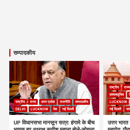
सम्पादकीय
राष्ट्रीय
राज्य
एक्सक्लूसिव
श
राष्ट्रीय
राज्य
उत्तर प्रदेश
राजनीति
सम्पादकीय
LUCKNOW
DELHI
LUCKNOW
देश
नई दिल्ली
नई दिल्ली
साह
UP विधानसभा मानसून सत्र: हंगामे के बीच
उत्तर भारत 
भावुक हुए अध्यक्ष सतीश महाना बोले-सोचना
महादेव: पौर