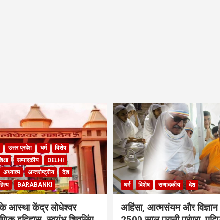
उत्तर प्रदेश
धर्म
विशेष
िक्षा
सम्पादकीय
DELHI
अध्यात्म
अन्तर्राष्ट्रीय
देश
ित्य
BARABANKI
धर्म
विशेष
सम्पादकीय
देश
के आस्था केंद्र लोधेश्वर
अहिंसा, आत्मसंयम और विज्ञान
ाणिक इतिहास, स्वयंभू शिवलिंग
2500 साल पुरानी परंपरा, पढ़िए