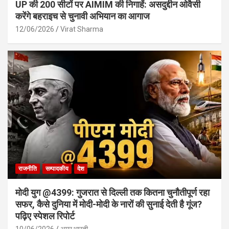
UP की 200 सीटों पर AIMIM की निगाहें: असदुद्दीन ओवैसी
करेंगे बहराइच से चुनावी अभियान का आगाज
12/06/2026
Virat Sharma
राजनीति
सम्पादकीय
देश
मोदी युग @4399: गुजरात से दिल्ली तक कितना चुनौतीपूर्ण रहा
सफर, कैसे दुनिया में मोदी-मोदी के नारों की सुनाई देती है गूंज?
पढ़िए स्पेशल रिपोर्ट