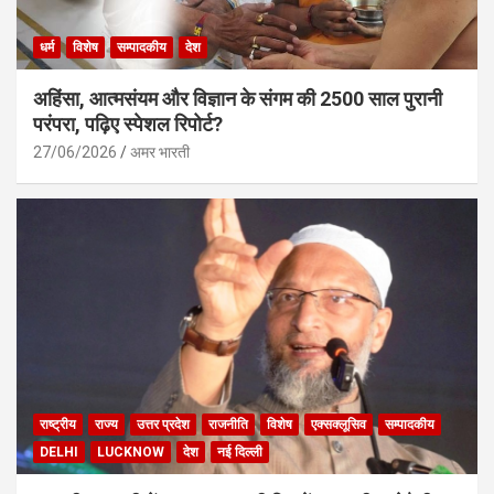
धर्म
विशेष
सम्पादकीय
देश
अहिंसा, आत्मसंयम और विज्ञान के संगम की 2500 साल पुरानी
परंपरा, पढ़िए स्पेशल रिपोर्ट?
27/06/2026
अमर भारती
राष्ट्रीय
राज्य
उत्तर प्रदेश
राजनीति
विशेष
एक्सक्लूसिव
सम्पादकीय
DELHI
LUCKNOW
देश
नई दिल्ली