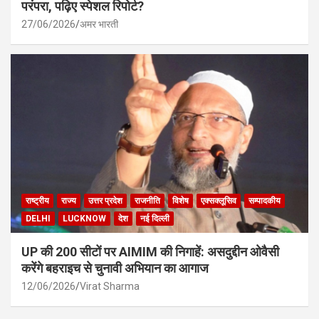
परंपरा, पढ़िए स्पेशल रिपोर्ट?
27/06/2026
अमर भारती
राष्ट्रीय
राज्य
उत्तर प्रदेश
राजनीति
विशेष
एक्सक्लूसिव
सम्पादकीय
DELHI
LUCKNOW
देश
नई दिल्ली
UP की 200 सीटों पर AIMIM की निगाहें: असदुद्दीन ओवैसी
करेंगे बहराइच से चुनावी अभियान का आगाज
12/06/2026
Virat Sharma