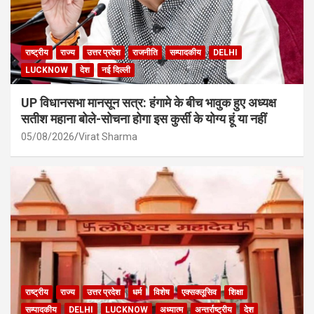
राष्ट्रीय
राज्य
उत्तर प्रदेश
राजनीति
सम्पादकीय
DELHI
LUCKNOW
देश
नई दिल्ली
UP विधानसभा मानसून सत्र: हंगामे के बीच भावुक हुए अध्यक्ष
सतीश महाना बोले-सोचना होगा इस कुर्सी के योग्य हूं या नहीं
05/08/2026
Virat Sharma
राष्ट्रीय
राज्य
उत्तर प्रदेश
धर्म
विशेष
एक्सक्लूसिव
शिक्षा
सम्पादकीय
DELHI
LUCKNOW
अध्यात्म
अन्तर्राष्ट्रीय
देश