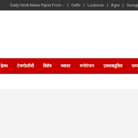
Daily Hindi News Paper From :-
Delhi
Lucknow
Agra
Gurug
हेल्थ
टेक्नोलॉजी
विशेष
व्यापार
मनोरंजन
एक्सक्लूसिव
सम्