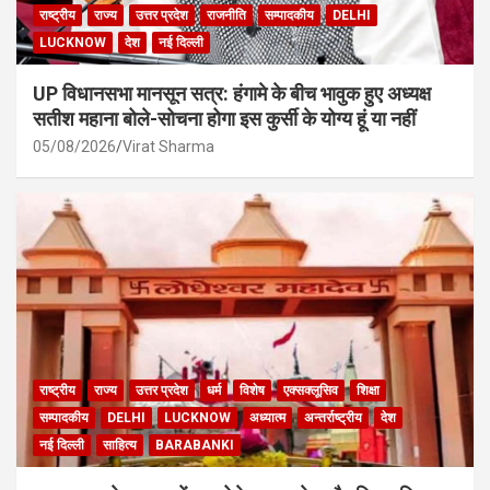
राष्ट्रीय
राज्य
उत्तर प्रदेश
राजनीति
सम्पादकीय
DELHI
LUCKNOW
देश
नई दिल्ली
UP विधानसभा मानसून सत्र: हंगामे के बीच भावुक हुए अध्यक्ष
सतीश महाना बोले-सोचना होगा इस कुर्सी के योग्य हूं या नहीं
05/08/2026
Virat Sharma
राष्ट्रीय
राज्य
उत्तर प्रदेश
धर्म
विशेष
एक्सक्लूसिव
शिक्षा
सम्पादकीय
DELHI
LUCKNOW
अध्यात्म
अन्तर्राष्ट्रीय
देश
नई दिल्ली
साहित्य
BARABANKI