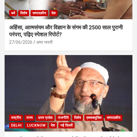
धर्म
विशेष
सम्पादकीय
देश
अहिंसा, आत्मसंयम और विज्ञान के संगम की 2500 साल पुरानी
परंपरा, पढ़िए स्पेशल रिपोर्ट?
27/06/2026
अमर भारती
राष्ट्रीय
राज्य
उत्तर प्रदेश
राजनीति
विशेष
एक्सक्लूसिव
सम्पादकीय
DELHI
LUCKNOW
देश
नई दिल्ली