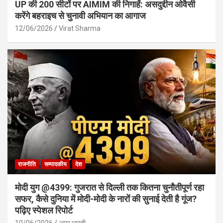
UP की 200 सीटों पर AIMIM की निगाहें: असदुद्दीन ओवैसी
करेंगे बहराइच से चुनावी अभियान का आगाज
12/06/2026
Virat Sharma
राजनीति
सम्पादकीय
देश
मोदी युग @4399: गुजरात से दिल्ली तक कितना चुनौतीपूर्ण रहा
सफर, कैसे दुनिया में मोदी-मोदी के नारों की सुनाई देती है गूंज?
पढ़िए स्पेशल रिपोर्ट