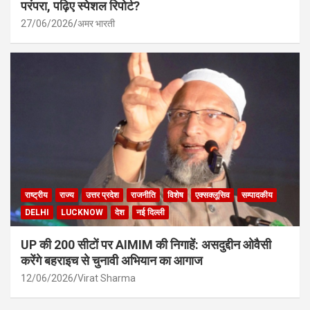
परंपरा, पढ़िए स्पेशल रिपोर्ट?
27/06/2026
अमर भारती
राष्ट्रीय
राज्य
उत्तर प्रदेश
राजनीति
विशेष
एक्सक्लूसिव
सम्पादकीय
DELHI
LUCKNOW
देश
नई दिल्ली
UP की 200 सीटों पर AIMIM की निगाहें: असदुद्दीन ओवैसी
करेंगे बहराइच से चुनावी अभियान का आगाज
12/06/2026
Virat Sharma