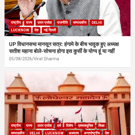
राष्ट्रीय
राज्य
उत्तर प्रदेश
राजनीति
सम्पादकीय
DELHI
LUCKNOW
देश
नई दिल्ली
UP विधानसभा मानसून सत्र: हंगामे के बीच भावुक हुए अध्यक्ष
सतीश महाना बोले-सोचना होगा इस कुर्सी के योग्य हूं या नहीं
05/08/2026
Virat Sharma
राष्ट्रीय
राज्य
उत्तर प्रदेश
धर्म
विशेष
एक्सक्लूसिव
शिक्षा
सम्पादकीय
DELHI
LUCKNOW
अध्यात्म
अन्तर्राष्ट्रीय
देश