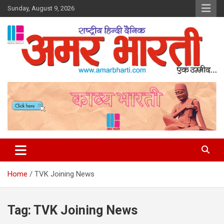
Skip
Sunday, August 9, 2026
to
content
Amar Bharti Media Group
Home
TVK Joining News
Tag:
TVK Joining News