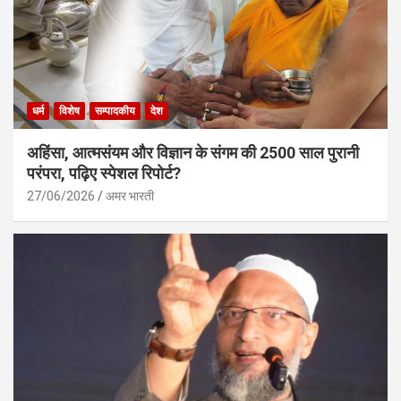
धर्म
विशेष
सम्पादकीय
देश
अहिंसा, आत्मसंयम और विज्ञान के संगम की 2500 साल पुरानी
परंपरा, पढ़िए स्पेशल रिपोर्ट?
27/06/2026
अमर भारती