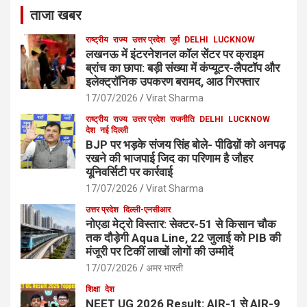
ताजा खबर
राष्ट्रीय
राज्य
उत्तर प्रदेश
जुर्म
DELHI
LUCKNOW
लखनऊ में इंटरनेशनल कॉल सेंटर पर क्राइम
ब्रांच का छापा: बड़ी संख्या में कंप्यूटर-लैपटॉप और
इलेक्ट्रॉनिक उपकरण बरामद, आठ गिरफ्तार
17/07/2026
Virat Sharma
राष्ट्रीय
राज्य
उत्तर प्रदेश
राजनीति
DELHI
LUCKNOW
देश
नई दिल्ली
BJP पर भड़के संजय सिंह बोले- पीढिय़ों को अनपढ़
रखने की भाजपाई जिद का परिणाम है जौहर
यूनिवर्सिटी पर कार्रवाई
17/07/2026
Virat Sharma
उत्तर प्रदेश
दिल्ली-एनसीआर
नोएडा मेट्रो विस्तार: सेक्टर-51 से किसान चौक
तक दौड़ेगी Aqua Line, 22 जुलाई को PIB की
मंजूरी पर टिकीं लाखों लोगों की उम्मीदें
17/07/2026
अमर भारती
शिक्षा
देश
NEET UG 2026 Result: AIR-1 से AIR-9