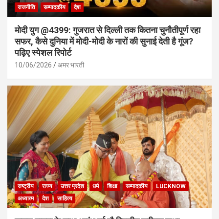
राजनीति
सम्पादकीय
देश
मोदी युग @4399: गुजरात से दिल्ली तक कितना चुनौतीपूर्ण रहा
सफर, कैसे दुनिया में मोदी-मोदी के नारों की सुनाई देती है गूंज?
पढ़िए स्पेशल रिपोर्ट
10/06/2026
अमर भारती
राष्ट्रीय
राज्य
उत्तर प्रदेश
धर्म
शिक्षा
सम्पादकीय
LUCKNOW
अध्यात्म
देश
साहित्य