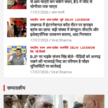
से आम यात्री कर सकेंगे सफर, ₹25 में जींद से
सोनीपत तक यात्रा
17/07/2026
अमर भारती
राष्ट्रीय
राज्य
उत्तर प्रदेश
जुर्म
DELHI
LUCKNOW
लखनऊ में इंटरनेशनल कॉल सेंटर पर क्राइम
ब्रांच का छापा: बड़ी संख्या में कंप्यूटर-लैपटॉप और
इलेक्ट्रॉनिक उपकरण बरामद, आठ गिरफ्तार
17/07/2026
Virat Sharma
राष्ट्रीय
राज्य
उत्तर प्रदेश
राजनीति
DELHI
LUCKNOW
देश
नई दिल्ली
BJP पर भड़के संजय सिंह बोले- पीढिय़ों को अनपढ़
रखने की भाजपाई जिद का परिणाम है जौहर
यूनिवर्सिटी पर कार्रवाई
17/07/2026
Virat Sharma
सम्पादकीय