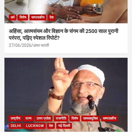
धर्म
विशेष
सम्पादकीय
देश
अहिंसा, आत्मसंयम और विज्ञान के संगम की 2500 साल पुरानी
परंपरा, पढ़िए स्पेशल रिपोर्ट?
27/06/2026
अमर भारती
राष्ट्रीय
राज्य
उत्तर प्रदेश
राजनीति
विशेष
एक्सक्लूसिव
सम्पादकीय
DELHI
LUCKNOW
देश
नई दिल्ली