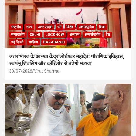
राष्ट्रीय
राज्य
उत्तर प्रदेश
धर्म
विशेष
एक्सक्लूसिव
शिक्षा
सम्पादकीय
DELHI
LUCKNOW
अध्यात्म
अन्तर्राष्ट्रीय
देश
नई दिल्ली
साहित्य
BARABANKI
उत्तर भारत के आस्था केंद्र लोधेश्वर महादेव: पौराणिक इतिहास,
स्वयंभू शिवलिंग और कॉरिडोर से बढ़ेगी भव्यता
30/07/2026
Virat Sharma