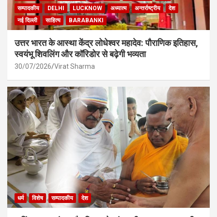
सम्पादकीय
DELHI
LUCKNOW
अध्यात्म
अन्तर्राष्ट्रीय
देश
नई दिल्ली
साहित्य
BARABANKI
उत्तर भारत के आस्था केंद्र लोधेश्वर महादेव: पौराणिक इतिहास,
स्वयंभू शिवलिंग और कॉरिडोर से बढ़ेगी भव्यता
30/07/2026
Virat Sharma
धर्म
विशेष
सम्पादकीय
देश