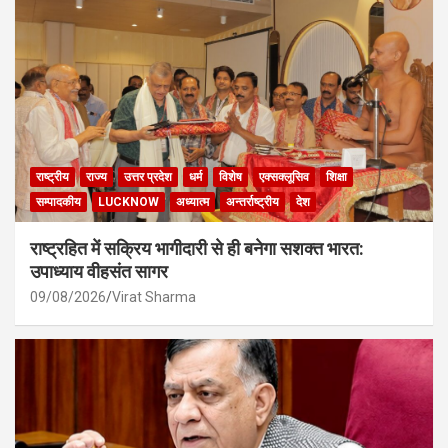
राष्ट्रीय
राज्य
उत्तर प्रदेश
धर्म
विशेष
एक्सक्लूसिव
शिक्षा
सम्पादकीय
LUCKNOW
अध्यात्म
अन्तर्राष्ट्रीय
देश
राष्ट्रहित में सक्रिय भागीदारी से ही बनेगा सशक्त भारत:
उपाध्याय वीहसंत सागर
09/08/2026
Virat Sharma