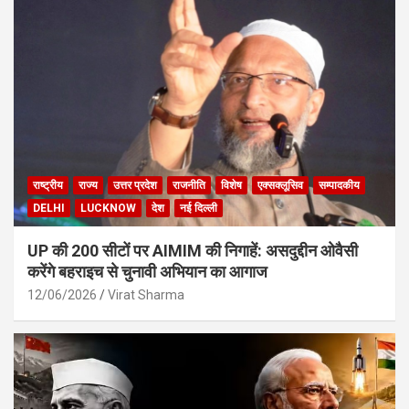
राष्ट्रीय
राज्य
उत्तर प्रदेश
राजनीति
विशेष
एक्सक्लूसिव
सम्पादकीय
DELHI
LUCKNOW
देश
नई दिल्ली
UP की 200 सीटों पर AIMIM की निगाहें: असदुद्दीन ओवैसी
करेंगे बहराइच से चुनावी अभियान का आगाज
12/06/2026
Virat Sharma