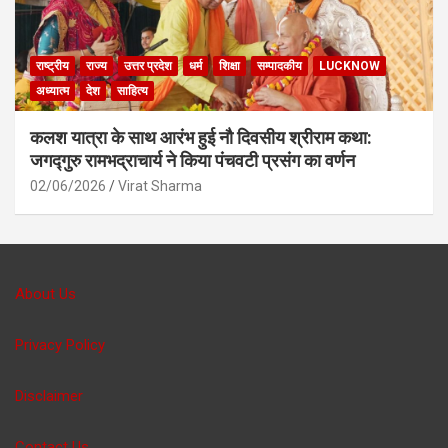
राष्ट्रीय
राज्य
उत्तर प्रदेश
धर्म
शिक्षा
सम्पादकीय
LUCKNOW
अध्यात्म
देश
साहित्य
कलश यात्रा के साथ आरंभ हुई नौ दिवसीय श्रीराम कथा:
जगद्गुरु रामभद्राचार्य ने किया पंचवटी प्रसंग का वर्णन
02/06/2026
Virat Sharma
About Us
Privacy Policy
Disclaimer
Contact Us