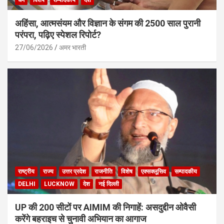
अहिंसा, आत्मसंयम और विज्ञान के संगम की 2500 साल पुरानी
परंपरा, पढ़िए स्पेशल रिपोर्ट?
27/06/2026
अमर भारती
राष्ट्रीय
राज्य
उत्तर प्रदेश
राजनीति
विशेष
एक्सक्लूसिव
सम्पादकीय
DELHI
LUCKNOW
देश
नई दिल्ली
UP की 200 सीटों पर AIMIM की निगाहें: असदुद्दीन ओवैसी
करेंगे बहराइच से चुनावी अभियान का आगाज