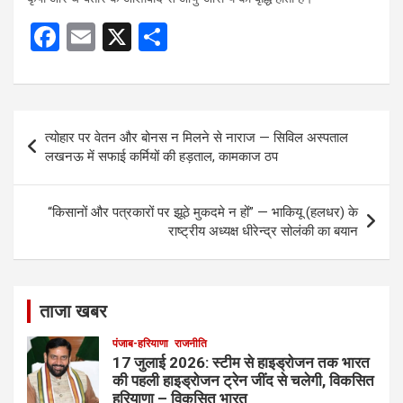
F
E
X
S
a
m
h
ce
ail
ar
b
e
Post
त्योहार पर वेतन और बोनस न मिलने से नाराज — सिविल अस्पताल
o
navigation
लखनऊ में सफाई कर्मियों की हड़ताल, कामकाज ठप
o
k
“किसानों और पत्रकारों पर झूठे मुकदमे न हों” — भाकियू (हलधर) के
राष्ट्रीय अध्यक्ष धीरेन्द्र सोलंकी का बयान
ताजा खबर
पंजाब-हरियाणा
राजनीति
17 जुलाई 2026: स्टीम से हाइड्रोजन तक भारत
की पहली हाइड्रोजन ट्रेन जींद से चलेगी, विकसित
हरियाणा – विकसित भारत