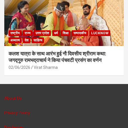
राष्ट्रीय
राज्य
उत्तर प्रदेश
धर्म
शिक्षा
सम्पादकीय
LUCKNOW
अध्यात्म
देश
साहित्य
कलश यात्रा के साथ आरंभ हुई नौ दिवसीय श्रीराम कथा:
जगद्गुरु रामभद्राचार्य ने किया पंचवटी प्रसंग का वर्णन
02/06/2026
Virat Sharma
About Us
Privacy Policy
Disclaimer