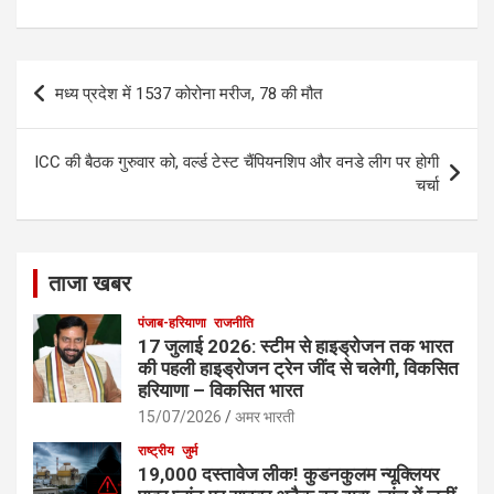
b
e
o
o
Post
मध्य प्रदेश में 1537 कोरोना मरीज, 78 की मौत
k
navigation
ICC की बैठक गुरुवार को, वर्ल्ड टेस्ट चैंपियनशिप और वनडे लीग पर होगी
चर्चा
ताजा खबर
पंजाब-हरियाणा
राजनीति
17 जुलाई 2026: स्टीम से हाइड्रोजन तक भारत
की पहली हाइड्रोजन ट्रेन जींद से चलेगी, विकसित
हरियाणा – विकसित भारत
15/07/2026
अमर भारती
राष्ट्रीय
जुर्म
19,000 दस्तावेज लीक! कुडनकुलम न्यूक्लियर