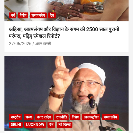
धर्म
विशेष
सम्पादकीय
देश
अहिंसा, आत्मसंयम और विज्ञान के संगम की 2500 साल पुरानी
परंपरा, पढ़िए स्पेशल रिपोर्ट?
27/06/2026
अमर भारती
राष्ट्रीय
राज्य
उत्तर प्रदेश
राजनीति
विशेष
एक्सक्लूसिव
सम्पादकीय
DELHI
LUCKNOW
देश
नई दिल्ली