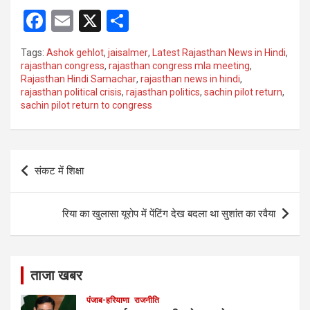
F
E
X
S
a
m
h
Tags:
Ashok gehlot
,
jaisalmer
,
Latest Rajasthan News in Hindi
,
ce
ail
ar
rajasthan congress
,
rajasthan congress mla meeting
,
Rajasthan Hindi Samachar
,
rajasthan news in hindi
,
b
e
rajasthan political crisis
,
rajasthan politics
,
sachin pilot return
,
o
sachin pilot return to congress
o
k
Post
संकट में शिक्षा
navigation
रिया का खुलासा यूरोप में पेंटिंग देख बदला था सुशांत का रवैया
ताजा खबर
पंजाब-हरियाणा
राजनीति