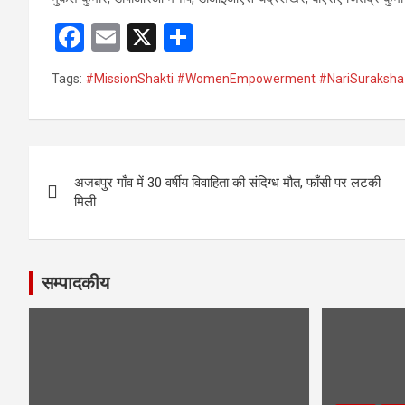
F
E
X
S
a
m
h
Tags:
#MissionShakti #WomenEmpowerment #NariSuraksha
ce
ail
ar
b
e
o
Post
o
अजबपुर गाँव में 30 वर्षीय विवाहिता की संदिग्ध मौत, फाँसी पर लटकी
navigation
मिली
k
सम्पादकीय