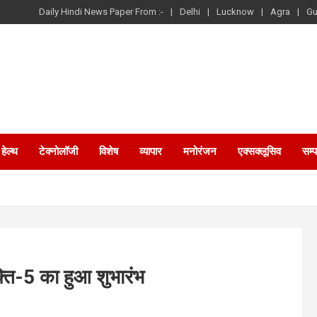
Daily Hindi News Paper From :-
Delhi
Lucknow
Agra
Gu
हेल्थ
टेक्नोलॉजी
विशेष
व्यापार
मनोरंजन
एक्सक्लूसिव
सम्
क्ति-5 का हुआ शुभारंभ