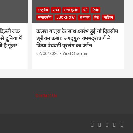
राष्ट्रीय
राज्य
उत्तर प्रदेश
धर्म
शिक्षा
सम्पादकीय
LUCKNOW
अध्यात्म
देश
साहित्य
दिल्ली तक
कलश यात्रा के साथ आरंभ हुई नौ दिवसीय
े दुनिया में
श्रीराम कथा: जगद्गुरु रामभद्राचार्य ने
ी है गूंज?
किया पंचवटी प्रसंग का वर्णन
02/06/2026
Virat Sharma
Contact Us