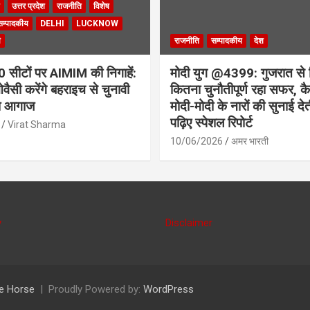
उत्तर प्रदेश
राजनीति
विशेष
सम्पादकीय
DELHI
LUCKNOW
ी
राजनीति
सम्पादकीय
देश
सीटों पर AIMIM की निगाहें:
मोदी युग @4399: गुजरात से 
वैसी करेंगे बहराइच से चुनावी
कितना चुनौतीपूर्ण रहा सफर, कैस
ा आगाज
मोदी-मोदी के नारों की सुनाई देत
पढ़िए स्पेशल रिपोर्ट
Virat Sharma
10/06/2026
अमर भारती
y
Disclaimer
e Horse
Proudly Powered by:
WordPress