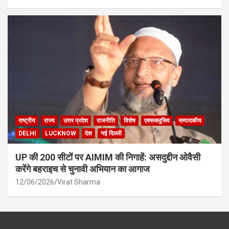
राष्ट्रीय
राज्य
उत्तर प्रदेश
राजनीति
विशेष
एक्सक्लूसिव
सम्पादकीय
DELHI
LUCKNOW
देश
नई दिल्ली
UP की 200 सीटों पर AIMIM की निगाहें: असदुद्दीन ओवैसी
करेंगे बहराइच से चुनावी अभियान का आगाज
12/06/2026
Virat Sharma