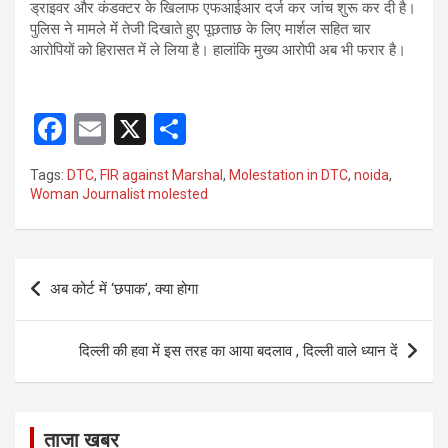
ड्राइवर और कंडक्टर के खिलाफ एफआईआर दर्ज कर जांच शुरू कर दी है।
पुलिस ने मामले में तेजी दिखाते हुए पूछताछ के लिए मार्शल सहित चार
आरोपियों को हिरासत में ले लिया है। हालांकि मुख्य आरोपी अब भी फरार है।
F
E
X
S
a
m
h
Tags:
DTC
,
FIR against Marshal
,
Molestation in DTC
,
noida
,
ce
ail
ar
Woman Journalist molested
b
e
o
Post
o
अब कोर्ट में ‘छपाक’, क्या होगा
navigation
k
दिल्ली की हवा में इस तरह का आया बदलाव , दिल्ली वाले ध्यान दें
ताजा खबर