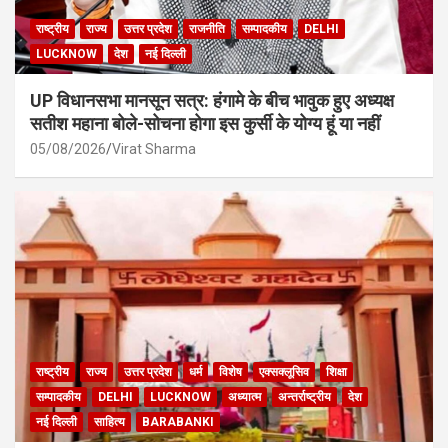
राष्ट्रीय
राज्य
उत्तर प्रदेश
राजनीति
सम्पादकीय
DELHI
LUCKNOW
देश
नई दिल्ली
UP विधानसभा मानसून सत्र: हंगामे के बीच भावुक हुए अध्यक्ष
सतीश महाना बोले-सोचना होगा इस कुर्सी के योग्य हूं या नहीं
05/08/2026
Virat Sharma
राष्ट्रीय
राज्य
उत्तर प्रदेश
धर्म
विशेष
एक्सक्लूसिव
शिक्षा
सम्पादकीय
DELHI
LUCKNOW
अध्यात्म
अन्तर्राष्ट्रीय
देश
नई दिल्ली
साहित्य
BARABANKI