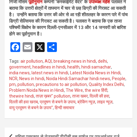
निजी मौसम
पूर्वानुमान
कम्पनी ‘कस्काईमेट वेदर’ के
उपाध्यक्ष महेश
पलावत ने
बातया कि उत्तरी क्षेत्रों में तापमान में चार से छह डिग्री की गिरावट आ सकती
है। उन्होंने बताया कि उत्तर की ओर से आ रही शीतलहर के कारण पारे में पांच
डिग्री सेल्सियस की गिरावट आ सकती है। पलावत ने बताया कि एक ताजा
पश्चिमी विक्षोभ के कारण दिल्ली-एनसीआर में 13 और 14 जनवरी को बारिश
होने का पूर्वानुमान है।
F
E
X
S
a
m
h
Tags:
air pollution
,
AQI
,
breaking news in hindi
,
delhi
,
ce
ail
ar
goverment
,
headlines in hindi
,
health
,
hindi samachar
,
india news
,
latest news in hindi
,
Latest Noida News in Hindi
,
b
e
NCR
,
News in hindi
,
Noida Hindi Samachar hindi news
,
People
,
o
pm
,
pollution
,
precautions to air pollution
,
Quality Index Delhi
,
Problem Noida News in Hindi
,
The Wire
,
the wire हिंदी
,
o
thewire hindi
,
ताज़ा ख़बर" pollution
,
ताजा खबर
,
दिल्ली की हवा
,
दिल्ली की हवा खराब
,
प्रदूषण से बचने के उपाय
,
ब्रेकिंग न्यूज़
,
लाइव न्यूज़
,
k
वायु प्रदूषण से बचने के उपाय"
,
हिन्दी समाचार
Post
महिला पत्रकार से छेड़खानी,डीटीसी बस मार्शल पर एफआईआर दर्ज