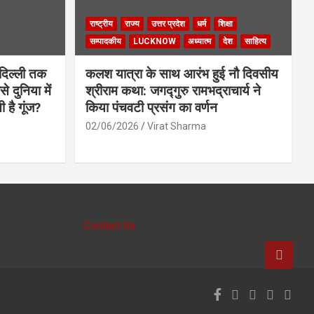
राष्ट्रीय
राज्य
उत्तर प्रदेश
धर्म
शिक्षा
सम्पादकीय
LUCKNOW
अध्यात्म
देश
साहित्य
दिल्ली तक
कलश यात्रा के साथ आरंभ हुई नौ दिवसीय
े दुनिया में
श्रीराम कथा: जगद्गुरु रामभद्राचार्य ने
ी है गूंज?
किया पंचवटी प्रसंग का वर्णन
02/06/2026
Virat Sharma
Contact Us