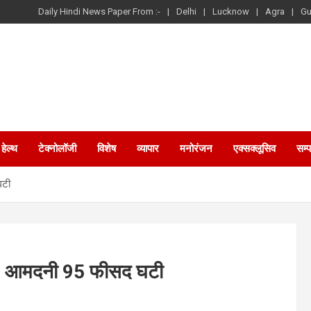
Daily Hindi News Paper From :-
Delhi
Lucknow
Agra
Gu
हेल्थ
टेक्नोलॉजी
विशेष
व्यापार
मनोरंजन
एक्सक्लूसिव
सम्
घटी
नी, आमदनी 95 फीसद घटी