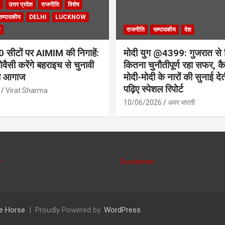
उत्तर प्रदेश
राजनीति
विशेष
सम्पादकीय
DELHI
LUCKNOW
ी
राजनीति
सम्पादकीय
देश
सीटों पर AIMIM की निगाहें:
मोदी युग @4399: गुजरात से 
वैसी करेंगे बहराइच से चुनावी
कितना चुनौतीपूर्ण रहा सफर, कैस
ा आगाज
मोदी-मोदी के नारों की सुनाई देत
पढ़िए स्पेशल रिपोर्ट
Virat Sharma
10/06/2026
अमर भारती
y
Disclaimer
e Horse
Proudly Powered by:
WordPress