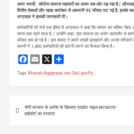
अमर भारती : कोरोना वायरस महामारी का असर सब ओर पड़ रहा है। ऑनलाइन कैब 
वित्तीय सेवाओं और खाद्य कारोबार से आमदनी 95 फीसद घट गई है, इसके चल
अग्रवाल ने इसकी जानकारी दी।
कर्मचारियों को भेजे एक ईमेल में अग्रवाल ने कहा कि व्यापार का भविष्य ‘बे
समय तक रहने वाला है।’ उन्होंने कहा, ‘इस वायरस का असर खासतौर से हमारे उ
फीसद कम हो गई है। इस संकट ने हमारे लाखों ड्राइवरों और उनके परिवारों
कंपनी ने 1,400 कर्मचारियों की छंटनी करने का फैसला किया है।
F
E
X
S
a
m
h
Tags:
Bhavish Aggarwal
,
ola
,
Ola Layoffs
ce
ail
ar
b
e
o
Post
o
योगी सरकार के आदेश के खिलाफ प्रइवेट स्कूल,खटखटाया
navigation
हाईकोर्ट का दरवाजा
k