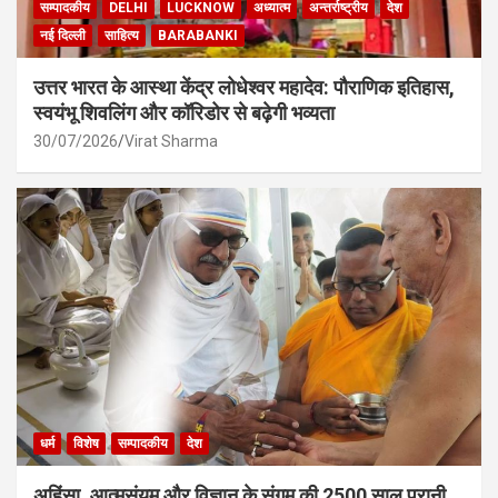
सम्पादकीय
DELHI
LUCKNOW
अध्यात्म
अन्तर्राष्ट्रीय
देश
नई दिल्ली
साहित्य
BARABANKI
उत्तर भारत के आस्था केंद्र लोधेश्वर महादेव: पौराणिक इतिहास,
स्वयंभू शिवलिंग और कॉरिडोर से बढ़ेगी भव्यता
30/07/2026
Virat Sharma
धर्म
विशेष
सम्पादकीय
देश
अहिंसा, आत्मसंयम और विज्ञान के संगम की 2500 साल पुरानी