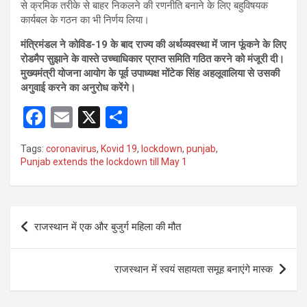
से क्रमिक तरीके से बाहर निकलने की रणनीति बनाने के लिए बहुविषयक
कार्यबल के गठन का भी निर्णय लिया।
मंत्रिमंडल ने कोविड-19 के बाद राज्य की अर्थव्यवस्था में जान फूंकने के लिए
रोडमैप सुझाने के वास्ते उच्चाधिकार प्राप्त समिति गठित करने को मंजूरी दी।
मुख्यमंत्री योजना आयोग के पूर्व उपाध्यक्ष मोंटेक सिंह अहलूवालिया से उसकी
अगुवाई करने का अनुरोध करेंगे।
F
E
X
S
a
m
h
Tags:
coronavirus
,
Kovid 19
,
lockdown
,
punjab
,
ce
ail
ar
Punjab extends the lockdown till May 1
b
e
o
Post
o
राजस्थान में एक और बुजुर्ग महिला की मौत
navigation
k
राजस्थान में स्वयं सहायता समूह बनाएंगे मास्क