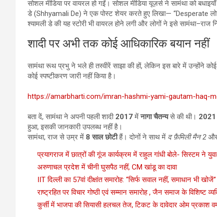
सोशल मीडिया पर वायरल हो गईं। सोशल मीडिया यूज़र्स ने सामंथा को बधाइया
डे (Shhyamali De) ने एक पोस्ट शेयर करते हुए लिखा— “Desperate लोग 
श्यामली डे की यह स्टोरी भी वायरल होने लगी और लोगों ने इसे सामंथा–राज 
शादी पर अभी तक कोई आधिकारिक बयान नहीं
सामंथा रूथ प्रभु ने भले ही तस्वीरें साझा की हों, लेकिन इस बारे में उन्होंने 
कोई स्पष्टीकरण जारी नहीं किया है।
https://amarbharti.com/imran-hashmi-yami-gautam-haq-mo
बता दें, सामंथा ने अपनी पहली शादी
2017
में
नागा चैतन्य
से की थी।
2021
हुआ, इसकी जानकारी उपलब्ध नहीं है।
सामंथा, राज से उम्र में
8 साल छोटी
हैं। दोनों ने साथ में
द फ़ैमिली मैन 2
औ
प्रयागराज में छात्रों की गूंज कार्यक्रम में राहुल गांधी बोले- सिस्टम ने युव
अरुणाचल प्रदेश में चीनी घुसपैठ नहीं, CM खांडू का दावा
IIT दिल्ली का 57वां दीक्षांत समारोह: “सिर्फ सवाल नहीं, समाधान भी खोजे
राष्ट्रहित पर विचार गोष्ठी एवं सम्मान समारोह , जैन समाज के विशिष्ट व्यक्त
कुर्सी में भाजपा की सियासी हलचल तेज, टिकट के दावेदार ओम प्रकाश वर