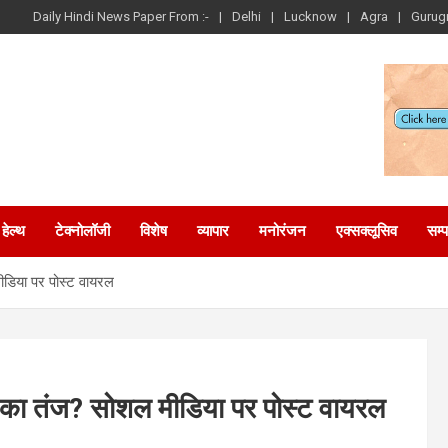
Daily Hindi News Paper From :-
Delhi
Lucknow
Agra
Gurug
हेल्थ
टेक्नोलॉजी
विशेष
व्यापार
मनोरंजन
एक्सक्लूसिव
सम्
ीडिया पर पोस्ट वायरल
 का तंज? सोशल मीडिया पर पोस्ट वायरल