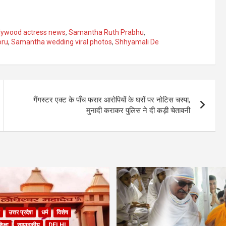
lywood actress news
,
Samantha Ruth Prabhu
,
oru
,
Samantha wedding viral photos
,
Shhyamali De
गैंगस्टर एक्ट के पाँच फरार आरोपियों के घरों पर नोटिस चस्पा,
मुनादी कराकर पुलिस ने दी कड़ी चेतावनी
उत्तर प्रदेश
धर्म
विशेष
िक्षा
सम्पादकीय
DELHI