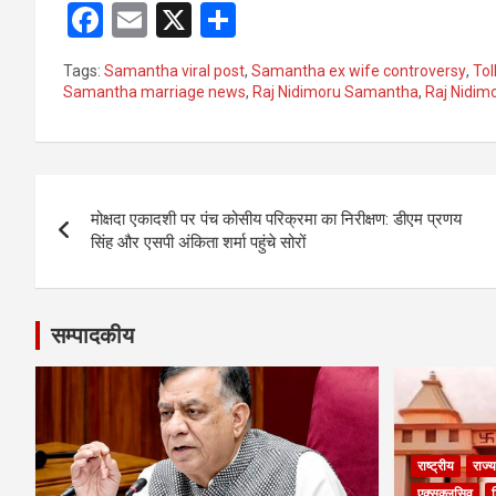
F
E
X
S
a
m
h
Tags:
Samantha viral post
,
Samantha ex wife controversy
,
Tol
ce
ail
ar
Samantha marriage news
,
Raj Nidimoru Samantha
,
Raj Nidim
b
e
o
Post
o
मोक्षदा एकादशी पर पंच कोसीय परिक्रमा का निरीक्षण: डीएम प्रणय
k
navigation
सिंह और एसपी अंकिता शर्मा पहुंचे सोरों
सम्पादकीय
राष्ट्रीय
राज्य
एक्सक्लूसिव
श