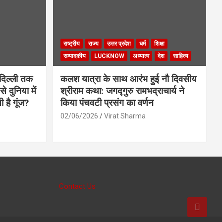
राष्ट्रीय
राज्य
उत्तर प्रदेश
धर्म
शिक्षा
सम्पादकीय
LUCKNOW
अध्यात्म
देश
साहित्य
दिल्ली तक
कलश यात्रा के साथ आरंभ हुई नौ दिवसीय
े दुनिया में
श्रीराम कथा: जगद्गुरु रामभद्राचार्य ने
ी है गूंज?
किया पंचवटी प्रसंग का वर्णन
02/06/2026
Virat Sharma
Contact Us