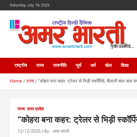
Skip
Saturday, July 18, 2026
to
content
Amar Bharti Media
राष्ट्रीय
राज्य
राजनीति
जुर्म
धर्म
खेल
शिक्षा
Group
Home
राज्य
“कोहरा बना कहर: ट्रेलर से भिड़ी स्कॉर्पियो, सैलानी बाल-बाल बच
राज्य
उत्तर प्रदेश
“कोहरा बना कहर: ट्रेलर से भिड़ी स्कॉर्प
12/12/2025
By - अमर भारती