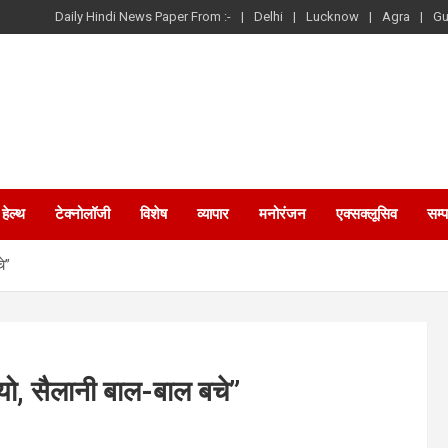
Daily Hindi News Paper From :-
Delhi
Lucknow
Agra
Gu
हेल्थ
टेक्नोलॉजी
विशेष
व्यापार
मनोरंजन
एक्सक्लूसिव
सम्
े”
ियो, सैलानी बाल-बाल बचे”