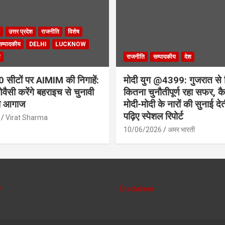
उत्तर प्रदेश
राजनीति
विशेष
सम्पादकीय
DELHI
LUCKNOW
ी
राजनीति
सम्पादकीय
देश
सीटों पर AIMIM की निगाहें:
मोदी युग @4399: गुजरात से 
वैसी करेंगे बहराइच से चुनावी
कितना चुनौतीपूर्ण रहा सफर, कैस
ा आगाज
मोदी-मोदी के नारों की सुनाई देत
पढ़िए स्पेशल रिपोर्ट
Virat Sharma
10/06/2026
अमर भारती
y
Disclaimer