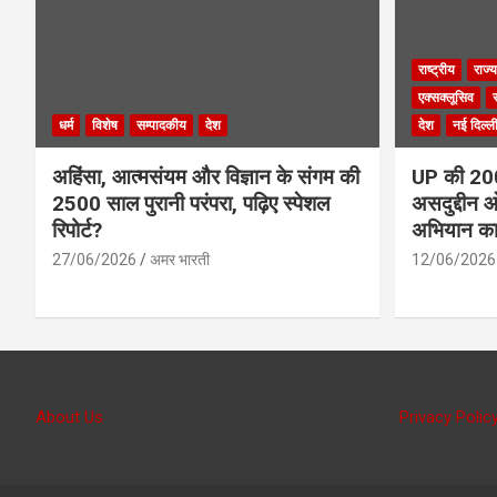
राष्ट्रीय
राज्य
एक्सक्लूसिव
धर्म
विशेष
सम्पादकीय
देश
देश
नई दिल्ल
अहिंसा, आत्मसंयम और विज्ञान के संगम की
UP की 200 
2500 साल पुरानी परंपरा, पढ़िए स्पेशल
असदुद्दीन ओ
रिपोर्ट?
अभियान क
27/06/2026
अमर भारती
12/06/2026
About Us
Privacy Polic