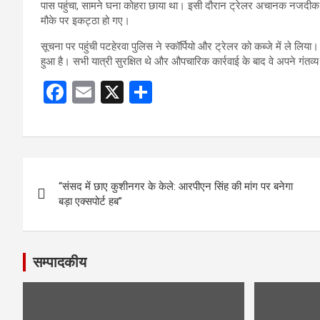
पास पहुंचा, सामने घना कोहरा छाया था। इसी दौरान ट्रेलर अचानक नजदीक
मौके पर इकट्ठा हो गए।
सूचना पर पहुंची पटहेरवा पुलिस ने स्कॉर्पियो और ट्रेलर को कब्जे में ले लिया।
हुआ है। सभी यात्री सुरक्षित थे और औपचारिक कार्रवाई के बाद वे अपने गंतव
F
E
X
S
a
m
h
ce
ail
ar
b
e
Post
o
“संसद में छाए कुशीनगर के केले: आरपीएन सिंह की मांग पर बनेगा
navigation
o
बड़ा एक्सपोर्ट हब”
k
सम्पादकीय