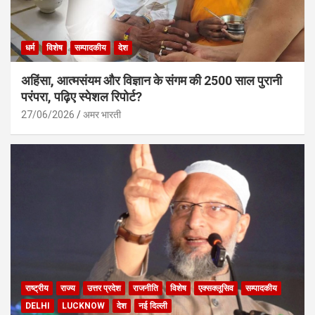
धर्म
विशेष
सम्पादकीय
देश
अहिंसा, आत्मसंयम और विज्ञान के संगम की 2500 साल पुरानी
परंपरा, पढ़िए स्पेशल रिपोर्ट?
27/06/2026
अमर भारती
राष्ट्रीय
राज्य
उत्तर प्रदेश
राजनीति
विशेष
एक्सक्लूसिव
सम्पादकीय
DELHI
LUCKNOW
देश
नई दिल्ली