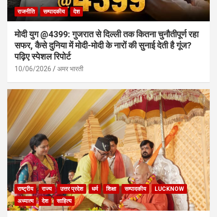
राजनीति
सम्पादकीय
देश
मोदी युग @4399: गुजरात से दिल्ली तक कितना चुनौतीपूर्ण रहा
सफर, कैसे दुनिया में मोदी-मोदी के नारों की सुनाई देती है गूंज?
पढ़िए स्पेशल रिपोर्ट
10/06/2026
अमर भारती
राष्ट्रीय
राज्य
उत्तर प्रदेश
धर्म
शिक्षा
सम्पादकीय
LUCKNOW
अध्यात्म
देश
साहित्य