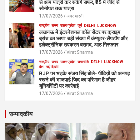
से आम यात्री कर सकेंगे सफर, ₹25 में जींद से
सोनीपत तक यात्रा
17/07/2026
अमर भारती
राष्ट्रीय
राज्य
उत्तर प्रदेश
जुर्म
DELHI
LUCKNOW
लखनऊ में इंटरनेशनल कॉल सेंटर पर क्राइम
ब्रांच का छापा: बड़ी संख्या में कंप्यूटर-लैपटॉप और
इलेक्ट्रॉनिक उपकरण बरामद, आठ गिरफ्तार
17/07/2026
Virat Sharma
राष्ट्रीय
राज्य
उत्तर प्रदेश
राजनीति
DELHI
LUCKNOW
देश
नई दिल्ली
BJP पर भड़के संजय सिंह बोले- पीढिय़ों को अनपढ़
रखने की भाजपाई जिद का परिणाम है जौहर
यूनिवर्सिटी पर कार्रवाई
17/07/2026
Virat Sharma
सम्पादकीय