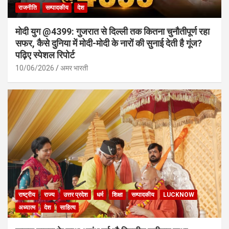
राजनीति
सम्पादकीय
देश
मोदी युग @4399: गुजरात से दिल्ली तक कितना चुनौतीपूर्ण रहा
सफर, कैसे दुनिया में मोदी-मोदी के नारों की सुनाई देती है गूंज?
पढ़िए स्पेशल रिपोर्ट
10/06/2026
अमर भारती
राष्ट्रीय
राज्य
उत्तर प्रदेश
धर्म
शिक्षा
सम्पादकीय
LUCKNOW
अध्यात्म
देश
साहित्य