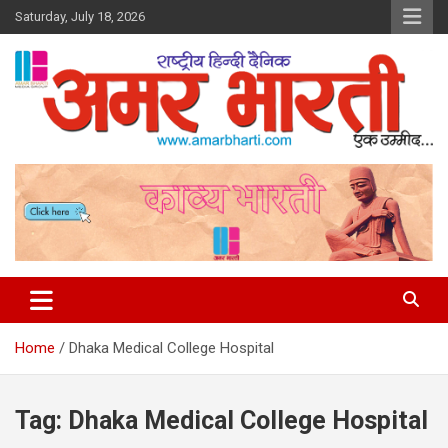
Skip
Saturday, July 18, 2026
to
content
Amar Bharti Media Group
Home
Dhaka Medical College Hospital
Tag:
Dhaka Medical College Hospital