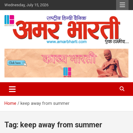
Skip
Wednesday, July 15, 2026
to
content
Amar Bharti Media Group
Home
keep away from summer
Tag:
keep away from summer