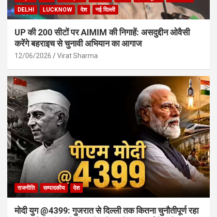
DELHI
LUCKNOW
देश
नई दिल्ली
UP की 200 सीटों पर AIMIM की निगाहें: असदुद्दीन ओवैसी
करेंगे बहराइच से चुनावी अभियान का आगाज
12/06/2026
Virat Sharma
राजनीति
सम्पादकीय
देश
मोदी युग @4399: गुजरात से दिल्ली तक कितना चुनौतीपूर्ण रहा