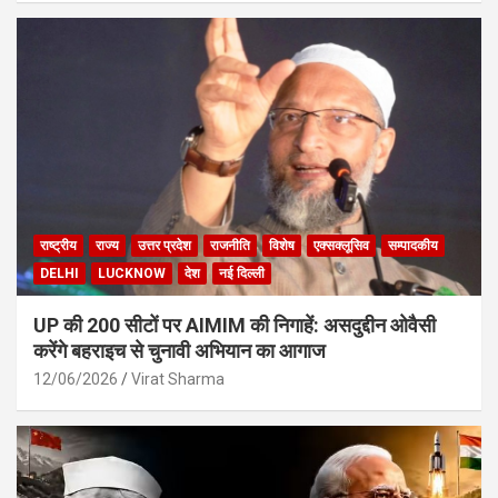
राष्ट्रीय
राज्य
उत्तर प्रदेश
राजनीति
विशेष
एक्सक्लूसिव
सम्पादकीय
DELHI
LUCKNOW
देश
नई दिल्ली
UP की 200 सीटों पर AIMIM की निगाहें: असदुद्दीन ओवैसी
करेंगे बहराइच से चुनावी अभियान का आगाज
12/06/2026
Virat Sharma