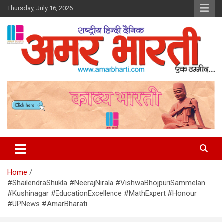
Skip
Thursday, July 16, 2026
to
content
Amar Bharti Media Group
Home
#ShailendraShukla #NeerajNirala #VishwaBhojpuriSammelan
#Kushinagar #EducationExcellence #MathExpert #Honour
#UPNews #AmarBharati