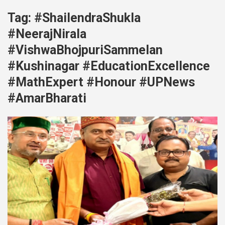
Tag:
#ShailendraShukla
#NeerajNirala
#VishwaBhojpuriSammelan
#Kushinagar #EducationExcellence
#MathExpert #Honour #UPNews
#AmarBharati