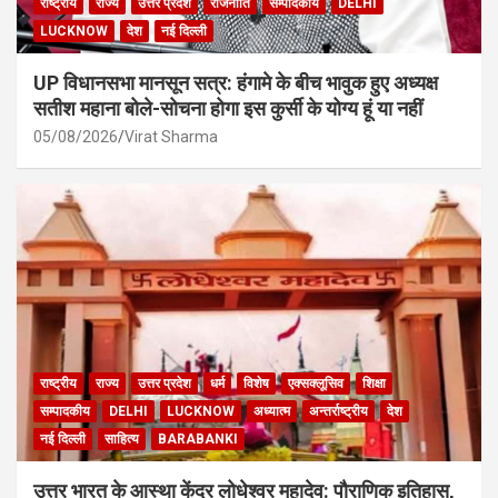
राष्ट्रीय
राज्य
उत्तर प्रदेश
राजनीति
सम्पादकीय
DELHI
LUCKNOW
देश
नई दिल्ली
UP विधानसभा मानसून सत्र: हंगामे के बीच भावुक हुए अध्यक्ष
सतीश महाना बोले-सोचना होगा इस कुर्सी के योग्य हूं या नहीं
05/08/2026
Virat Sharma
राष्ट्रीय
राज्य
उत्तर प्रदेश
धर्म
विशेष
एक्सक्लूसिव
शिक्षा
सम्पादकीय
DELHI
LUCKNOW
अध्यात्म
अन्तर्राष्ट्रीय
देश
नई दिल्ली
साहित्य
BARABANKI
उत्तर भारत के आस्था केंद्र लोधेश्वर महादेव: पौराणिक इतिहास,