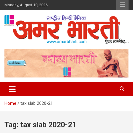
Skip
Monday, August 10, 2026
to
content
Amar Bharti Media Group
Home
tax slab 2020-21
Tag:
tax slab 2020-21