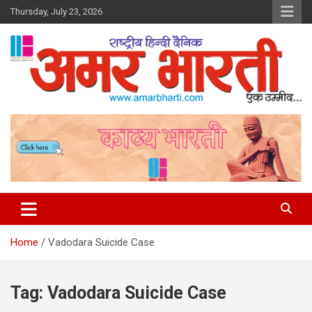
Skip
Thursday, July 23, 2026
to
content
Amar Bharti Media Group
Home
Vadodara Suicide Case
Tag:
Vadodara Suicide Case