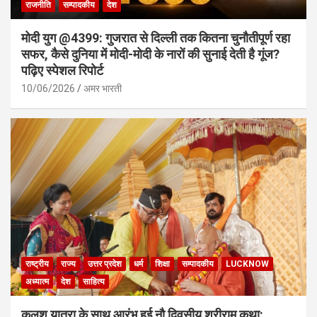
राजनीति
सम्पादकीय
देश
मोदी युग @4399: गुजरात से दिल्ली तक कितना चुनौतीपूर्ण रहा
सफर, कैसे दुनिया में मोदी-मोदी के नारों की सुनाई देती है गूंज?
पढ़िए स्पेशल रिपोर्ट
10/06/2026
अमर भारती
राष्ट्रीय
राज्य
उत्तर प्रदेश
धर्म
शिक्षा
सम्पादकीय
LUCKNOW
अध्यात्म
देश
साहित्य
कलश यात्रा के साथ आरंभ हुई नौ दिवसीय श्रीराम कथा: