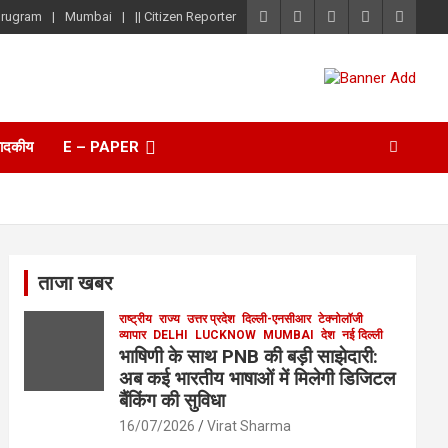
rugram
Mumbai
|| Citizen Reporter
पादकीय
E – PAPER
ताजा खबर
राष्ट्रीय
राज्य
उत्तर प्रदेश
दिल्ली-एनसीआर
टेक्नोलॉजी
व्यापार
DELHI
LUCKNOW
MUMBAI
देश
नई दिल्ली
भाषिणी के साथ PNB की बड़ी साझेदारी:
अब कई भारतीय भाषाओं में मिलेगी डिजिटल
बैंकिंग की सुविधा
16/07/2026
Virat Sharma