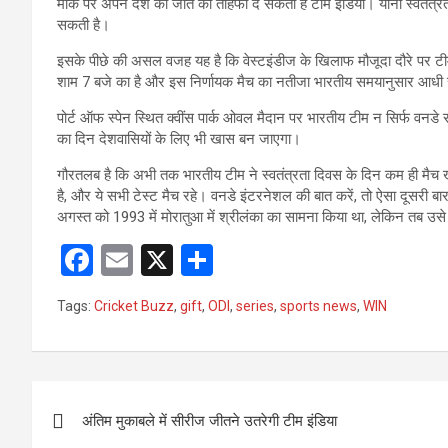
मौके पर अपने देश को जीत का तोहफा दे सकती है टीम इंडिया। यानी स्वतंत्
सकती है।
इसके पीछे की असल वजह यह है कि वेस्टइंडीज के खिलाफ मौजूदा दौरे पर ट
शाम 7 बजे का है और इस निर्णायक मैच का नतीजा भारतीय समयानुसार आधी रात
पोर्ट ऑफ स्पेन स्थित क्वींस पार्क ओवल मैदान पर भारतीय टीम न सिर्फ वन
का दिन देशवासियों के लिए भी खास बन जाएगा।
गौरतलब है कि अभी तक भारतीय टीम ने स्वतंत्रता दिवस के दिन कम ही मैच ख
है, और ये सभी टेस्ट मैच रहे। वनडे इंटरनेशल की बात करें, तो ऐसा दूसरी
अगस्त को 1993 में मोरातुआ में श्रीलंका का सामना किया था, लेकिन तब उसे
F
E
X
S
a
m
h
Tags:
Cricket Buzz
,
gift
,
ODI
,
series
,
sports news
,
WIN
ce
ail
ar
b
e
o
Post
o
अंतिम मुकाबले में सीरीज जीतने उतरेगी टीम इंडिया
navigation