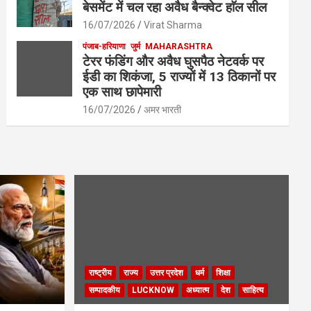
बेसमेंट में चल रहा अवैध बैन्क्वेट हाॅल सील
16/07/2026
Virat Sharma
पंजाब-हरियाणा
जुर्म
MAHARASHTRA
टेरर फंडिंग और अवैध घुसपैठ नेटवर्क पर
ईडी का शिकंजा, 5 राज्यों में 13 ठिकानों पर
एक साथ छापेमारी
16/07/2026
अमर भारती
राष्ट्रीय
राज्य
उत्तर प्रदेश
धर्म
शिक्षा
सम्पादकीय
LUCKNOW
अध्यात्म
देश
साहित्य