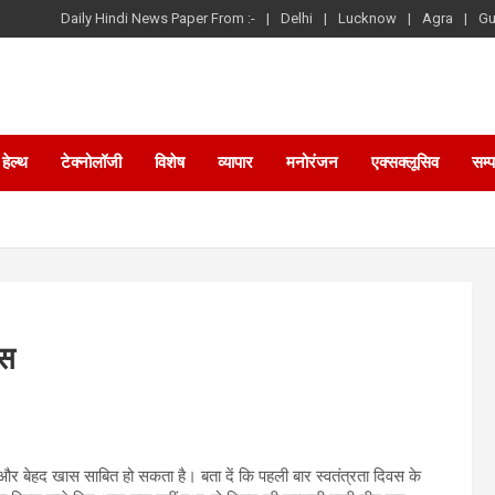
Daily Hindi News Paper From :-
Delhi
Lucknow
Agra
Gu
हेल्थ
टेक्नोलॉजी
विशेष
व्यापार
मनोरंजन
एक्सक्लूसिव
सम्
ास
ेहद खास साबित हो सकता है। बता दें कि पहली बार स्वतंत्रता दिवस के