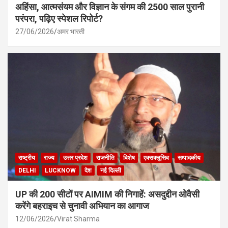
अहिंसा, आत्मसंयम और विज्ञान के संगम की 2500 साल पुरानी
परंपरा, पढ़िए स्पेशल रिपोर्ट?
27/06/2026
अमर भारती
राष्ट्रीय
राज्य
उत्तर प्रदेश
राजनीति
विशेष
एक्सक्लूसिव
सम्पादकीय
DELHI
LUCKNOW
देश
नई दिल्ली
UP की 200 सीटों पर AIMIM की निगाहें: असदुद्दीन ओवैसी
करेंगे बहराइच से चुनावी अभियान का आगाज
12/06/2026
Virat Sharma