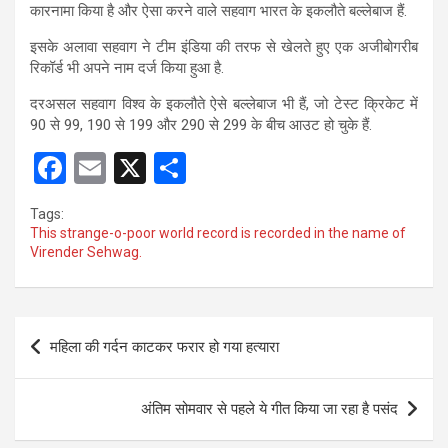
कारनामा किया है और ऐसा करने वाले सहवाग भारत के इकलौते बल्लेबाज हैं.
इसके अलावा सहवाग ने टीम इंडिया की तरफ से खेलते हुए एक अजीबोगरीब
रिकॉर्ड भी अपने नाम दर्ज किया हुआ है.
दरअसल सहवाग विश्व के इकलौते ऐसे बल्लेबाज भी हैं, जो टेस्ट क्रिकेट में
90 से 99, 190 से 199 और 290 से 299 के बीच आउट हो चुके हैं.
F
E
X
S
a
m
h
Tags:
ce
ail
ar
This strange-o-poor world record is recorded in the name of
Virender Sehwag.
b
e
o
o
Post
महिला की गर्दन काटकर फरार हो गया हत्यारा
k
navigation
अंतिम सोमवार से पहले ये गीत किया जा रहा है पसंद