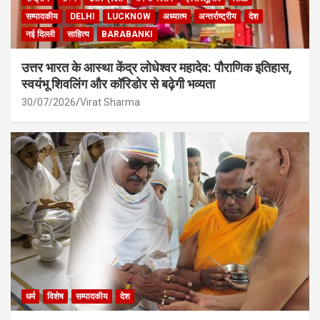
सम्पादकीय
DELHI
LUCKNOW
अध्यात्म
अन्तर्राष्ट्रीय
देश
नई दिल्ली
साहित्य
BARABANKI
उत्तर भारत के आस्था केंद्र लोधेश्वर महादेव: पौराणिक इतिहास,
स्वयंभू शिवलिंग और कॉरिडोर से बढ़ेगी भव्यता
30/07/2026
Virat Sharma
धर्म
विशेष
सम्पादकीय
देश