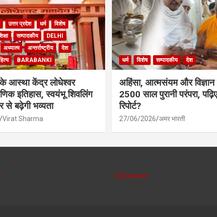
उत्तर प्रदेश
धर्म
विशेष
िक्षा
सम्पादकीय
DELHI
अध्यात्म
अन्तर्राष्ट्रीय
देश
ित्य
BARABANKI
धर्म
विशेष
सम्पादकीय
देश
के आस्था केंद्र लोधेश्वर
अहिंसा, आत्मसंयम और विज्ञान
ाणिक इतिहास, स्वयंभू शिवलिंग
2500 साल पुरानी परंपरा, पढ़िए
से बढ़ेगी भव्यता
रिपोर्ट?
Virat Sharma
27/06/2026
अमर भारती
y
Disclaimer