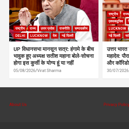
राष्ट्रीय
राज्य
एक्सक्लूसिव
श
राष्ट्रीय
राज्य
उत्तर प्रदेश
राजनीति
सम्पादकीय
LUCKNOW
DELHI
LUCKNOW
देश
नई दिल्ली
नई दिल्ली
साह
UP विधानसभा मानसून सत्र: हंगामे के बीच
उत्तर भारत 
भावुक हुए अध्यक्ष सतीश महाना बोले-सोचना
महादेव: पौर
होगा इस कुर्सी के योग्य हूं या नहीं
और कॉरिडोर 
05/08/2026
Virat Sharma
30/07/2026
About Us
Privacy Polic