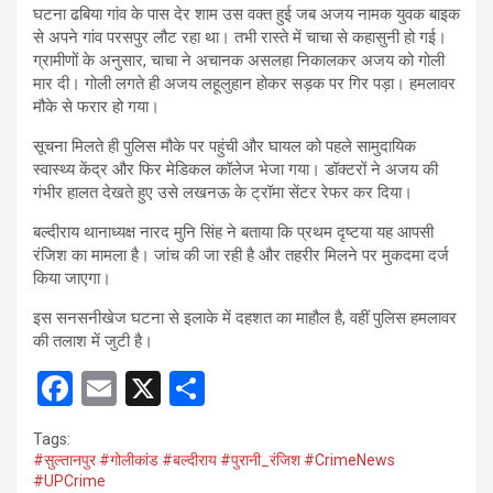
घटना ढबिया गांव के पास देर शाम उस वक्त हुई जब अजय नामक युवक बाइक
से अपने गांव परसपुर लौट रहा था। तभी रास्ते में चाचा से कहासुनी हो गई।
ग्रामीणों के अनुसार, चाचा ने अचानक असलहा निकालकर अजय को गोली
मार दी। गोली लगते ही अजय लहूलुहान होकर सड़क पर गिर पड़ा। हमलावर
मौके से फरार हो गया।
सूचना मिलते ही पुलिस मौके पर पहुंची और घायल को पहले सामुदायिक
स्वास्थ्य केंद्र और फिर मेडिकल कॉलेज भेजा गया। डॉक्टरों ने अजय की
गंभीर हालत देखते हुए उसे लखनऊ के ट्रॉमा सेंटर रेफर कर दिया।
बल्दीराय थानाध्यक्ष नारद मुनि सिंह ने बताया कि प्रथम दृष्टया यह आपसी
रंजिश का मामला है। जांच की जा रही है और तहरीर मिलने पर मुकदमा दर्ज
किया जाएगा।
इस सनसनीखेज घटना से इलाके में दहशत का माहौल है, वहीं पुलिस हमलावर
की तलाश में जुटी है।
F
E
X
S
a
m
h
Tags:
ce
ail
ar
#सुल्तानपुर #गोलीकांड #बल्दीराय #पुरानी_रंजिश #CrimeNews
#UPCrime