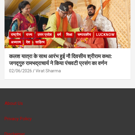
राष्ट्रीय
राज्य
उत्तर प्रदेश
धर्म
शिक्षा
सम्पादकीय
LUCKNOW
अध्यात्म
देश
साहित्य
कलश यात्रा के साथ आरंभ हुई नौ दिवसीय श्रीराम कथा:
जगद्गुरु रामभद्राचार्य ने किया पंचवटी प्रसंग का वर्णन
02/06/2026
Virat Sharma
About Us
Privacy Policy
Disclaimer