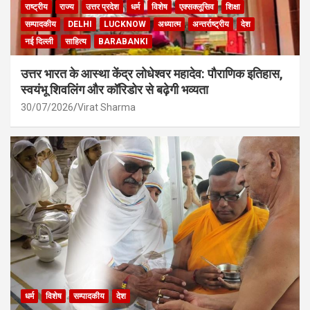
राष्ट्रीय
राज्य
उत्तर प्रदेश
धर्म
विशेष
एक्सक्लूसिव
शिक्षा
सम्पादकीय
DELHI
LUCKNOW
अध्यात्म
अन्तर्राष्ट्रीय
देश
नई दिल्ली
साहित्य
BARABANKI
उत्तर भारत के आस्था केंद्र लोधेश्वर महादेव: पौराणिक इतिहास,
स्वयंभू शिवलिंग और कॉरिडोर से बढ़ेगी भव्यता
30/07/2026
Virat Sharma
धर्म
विशेष
सम्पादकीय
देश