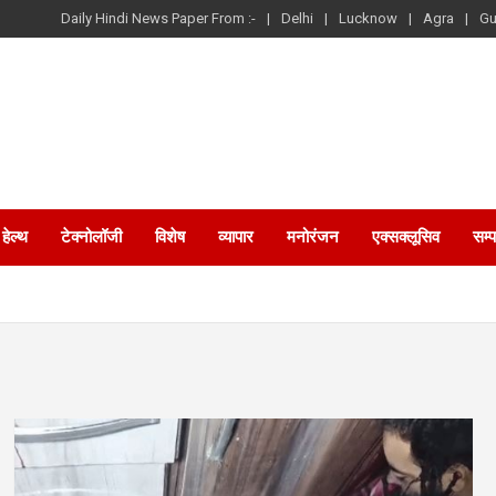
Daily Hindi News Paper From :-
Delhi
Lucknow
Agra
Gu
हेल्थ
टेक्नोलॉजी
विशेष
व्यापार
मनोरंजन
एक्सक्लूसिव
सम्