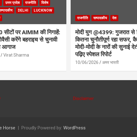
उत्तर प्रदेश
राजनीति
विशेष
सम्पादकीय
DELHI
LUCKNOW
ी
राजनीति
सम्पादकीय
देश
सीटों पर AIMIM की निगाहें:
मोदी युग @4399: गुजरात से 
वैसी करेंगे बहराइच से चुनावी
कितना चुनौतीपूर्ण रहा सफर, कैस
ा आगाज
मोदी-मोदी के नारों की सुनाई देत
पढ़िए स्पेशल रिपोर्ट
Virat Sharma
10/06/2026
अमर भारती
y
Disclaimer
e Horse
Proudly Powered by:
WordPress