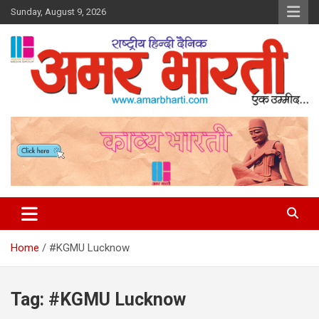
Skip
Sunday, August 9, 2026
to
content
Amar Bharti Media Group
Home
#KGMU Lucknow
Tag:
#KGMU Lucknow