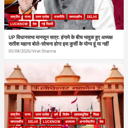
राष्ट्रीय
राज्य
उत्तर प्रदेश
राजनीति
सम्पादकीय
DELHI
LUCKNOW
देश
नई दिल्ली
UP विधानसभा मानसून सत्र: हंगामे के बीच भावुक हुए अध्यक्ष
सतीश महाना बोले-सोचना होगा इस कुर्सी के योग्य हूं या नहीं
05/08/2026
Virat Sharma
राष्ट्रीय
राज्य
उत्तर प्रदेश
धर्म
विशेष
एक्सक्लूसिव
शिक्षा
सम्पादकीय
DELHI
LUCKNOW
अध्यात्म
अन्तर्राष्ट्रीय
देश