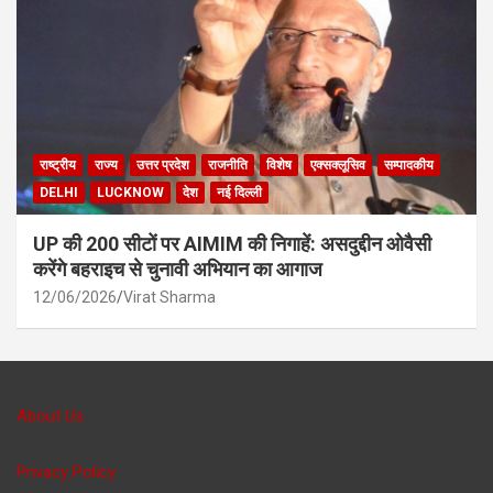
राष्ट्रीय
राज्य
उत्तर प्रदेश
राजनीति
विशेष
एक्सक्लूसिव
सम्पादकीय
DELHI
LUCKNOW
देश
नई दिल्ली
UP की 200 सीटों पर AIMIM की निगाहें: असदुद्दीन ओवैसी
करेंगे बहराइच से चुनावी अभियान का आगाज
12/06/2026
Virat Sharma
About Us
Privacy Policy