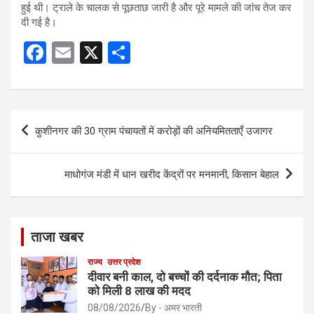
हुई थी। ट्राले के चालक से पूछताछ जारी है और पूरे मामले की जांच तेज कर
दी गई है।
F
E
X
S
a
m
h
ce
ail
ar
b
e
Post
कुशीनगर की 30 ग्राम पंचायतों में करोड़ों की अनियमितताएँ उजागर
o
navigation
o
माधोगंज मंडी में धान खरीद केंद्रों पर मनमानी, किसान बेहाल
k
ताजा खबर
राज्य
उत्तर प्रदेश
दीवार बनी काल, दो बच्चों की दर्दनाक मौत; पिता
को मिली 8 लाख की मदद
08/08/2026
By - अमर भारती