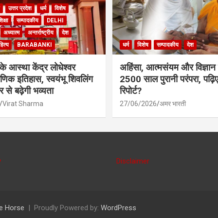
उत्तर प्रदेश
धर्म
विशेष
िक्षा
सम्पादकीय
DELHI
अध्यात्म
अन्तर्राष्ट्रीय
देश
ित्य
BARABANKI
धर्म
विशेष
सम्पादकीय
देश
के आस्था केंद्र लोधेश्वर
अहिंसा, आत्मसंयम और विज्ञान
ाणिक इतिहास, स्वयंभू शिवलिंग
2500 साल पुरानी परंपरा, पढ़िए
से बढ़ेगी भव्यता
रिपोर्ट?
Virat Sharma
27/06/2026
अमर भारती
y
Disclaimer
e Horse
Proudly Powered by:
WordPress