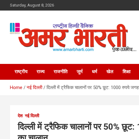
Skip
Saturday, August 8, 2026
to
content
Amar Bharti Media
Group
राष्ट्रीय
राज्य
राजनीति
जुर्म
धर्म
खेल
शिक्षा
Home
नई दिल्ली
दिल्ली में ट्रैफिक चालानों पर 50% छूट: 1000 रुपये ज
देश
नई दिल्ली
दिल्ली में ट्रैफिक चालानों पर 50% छू
का चालान