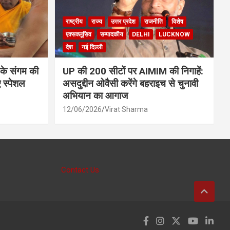
राष्ट्रीय
राज्य
उत्तर प्रदेश
राजनीति
विशेष
एक्सक्लूसिव
सम्पादकीय
DELHI
LUCKNOW
देश
नई दिल्ली
 के संगम की
UP की 200 सीटों पर AIMIM की निगाहें:
 स्पेशल
असदुद्दीन ओवैसी करेंगे बहराइच से चुनावी
अभियान का आगाज
12/06/2026
Virat Sharma
Contact Us