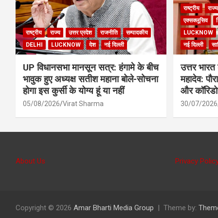
राष्ट्रीय
राज्य
एक्सक्लूसिव
श
राष्ट्रीय
राज्य
उत्तर प्रदेश
राजनीति
सम्पादकीय
LUCKNOW
DELHI
LUCKNOW
देश
नई दिल्ली
नई दिल्ली
साह
UP विधानसभा मानसून सत्र: हंगामे के बीच
उत्तर भारत 
भावुक हुए अध्यक्ष सतीश महाना बोले-सोचना
महादेव: पौर
होगा इस कुर्सी के योग्य हूं या नहीं
और कॉरिडोर 
05/08/2026
Virat Sharma
30/07/2026
About Us
Privacy Polic
Copyright © 2026
Amar Bharti Media Group
Theme by:
Them