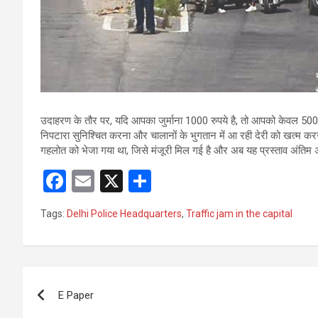
उदाहरण के तौर पर, यदि आपका जुर्माना 1000 रुपये है, तो आपको केवल 500 रुप
निपटारा सुनिश्चित करना और चालानों के भुगतान में आ रही देरी को खत्म करन
गहलोत को भेजा गया था, जिसे मंजूरी मिल गई है और अब यह प्रस्ताव अंतिम
F
E
X
S
a
m
h
Tags:
Delhi Police Headquarters
,
Traffic jam in the capital
ce
ail
ar
b
e
o
Post
o
E Paper
navigation
k