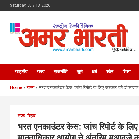
Skip
Saturday, July 18, 2026
to
content
Amar Bharti Media
Group
राष्ट्रीय
राज्य
राजनीति
जुर्म
धर्म
खेल
शिक्षा
Home
राज्य
भरत एनकाउंटर केस: जांच रिपोर्ट के लिए सरकार को दो सप्ताह
राज्य
बिहार
भरत एनकाउंटर केस: जांच रिपोर्ट के लि
मानवाधिकार आयोग ने अंतरिम मुआवजे का 