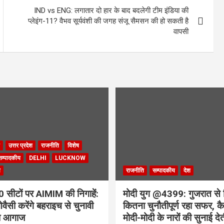
IND vs ENG: लगातार दो हार के बाद बदलेगी टीम इंडिया की
प्लेइंग-11? वैभव सूर्यवंशी की जगह संजू सैमसन की हो सकती है
वापसी
उत्तर प्रदेश
राजनीति
विशेष
सम्पादकीय
DELHI
LUCKNOW
ी
राजनीति
सम्पादकीय
देश
सीटों पर AIMIM की निगाहें:
मोदी युग @4399: गुजरात से 
वैसी करेंगे बहराइच से चुनावी
कितना चुनौतीपूर्ण रहा सफर, कैस
ा आगाज
मोदी-मोदी के नारों की सुनाई देत