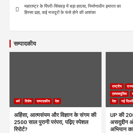
Post
o
महाराष्ट्र के पिंपरी-चिंचवड़ में बड़ा हादसा, निर्माणाधीन इमारत का
k
navigation
हिस्सा ढहा, कई मजदूरों के फंसे होने की आशंका
सम्पादकीय
राष्ट्रीय
राज्य
एक्सक्लूसिव
धर्म
विशेष
सम्पादकीय
देश
देश
नई दिल्ल
अहिंसा, आत्मसंयम और विज्ञान के संगम की
UP की 200 
2500 साल पुरानी परंपरा, पढ़िए स्पेशल
असदुद्दीन ओ
रिपोर्ट?
अभियान क