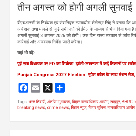
तीन अगस्त को होगी अगली सुनवाई
बीएचआरसी के निबंधक एवं सेवानिवृत्त न्यायाधीश शैलेन्द्र सिंह ने बताया क
अधीक्षक तथा मामले से जुड़े सभी पक्षों को ईमेल के माध्यम से भेज दिया गया 
अगली सुनवाई 3 अगस्त 2026 को होगी। उस दिन राज्य सरकार से जांच रिपोर्ट
कार्रवाई और आवश्यक निर्देश जारी करेगा।
यहां भी पढ़ें-
पूर्व सपा विधायक पर ED का शिकंजा: झांसी-लखनऊ में कई ठिकानों पर छापेम
Punjab Congress 2027 Election: भूपेश बघेल के साथ मंथन तेज, 
F
E
X
S
a
m
h
Tags:
भरत तिवारी
,
अंतरिम मुआवजा
,
बिहार मानवाधिकार आयोग
,
शाहपुर
,
BHRC
,
ce
ail
ar
breaking news
,
crime news
,
बिहार न्यूज
,
बिहार पुलिस
,
मानवाधिकार आयोग
b
e
o