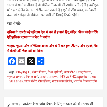
भारतीय टीम के लिए अब हर मुकाबला करो या मरो जैसा बन चुका है। यदि
भारत चौथा मैच जीतता है तो सीरीज में वापसी की उम्मीद बनी रहेगी। वहीं एक
और हार इंग्लैंड के नाम सीरीज कर सकती है। ऐसे में टीम चयन, बल्लेबाजी
क्रम और गेंदबाजी संयोजन पर सभी की निगाहें टिकी रहेंगी।
यहां भी पढ़ें-
दुनिया के सबसे बड़े मुस्लिम देश में बसे हैं हजारों हिंदू मंदिर, पीएम मोदी करेंगे
ऐतिहासिक प्रम्बानन मंदिर के दर्शन
साइबर सुरक्षा और फॉरेंसिक क्षमता और होगी मजबूत: डीएनए और एआई लैब
में देखीं फॉरेंसिक की बारीकियां
F
E
X
S
a
m
h
Tags:
Playing XI
,
ईशान किशन
,
वैभव सूर्यवंशी
,
चौथा टी20
,
संजू सैमसन
,
ce
ail
ar
श्रेयस अय्यर
,
अभिषेक शर्मा
,
cricket news
,
IND vs ENG
,
sports news
,
T20 series
,
गौतम गंभीर
,
टीम इंडिया
,
भारत बनाम इंग्लैंड
,
भारतीय क्रिकेट टीम
b
e
o
o
Post
भरत एनकाउंटर केस: जांच रिपोर्ट के लिए सरकार को दो सप्ताह की