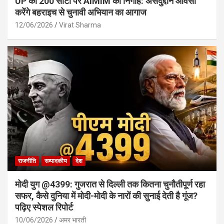
UP की 200 सीटों पर AIMIM की निगाहें: असदुद्दीन ओवैसी
करेंगे बहराइच से चुनावी अभियान का आगाज
12/06/2026
Virat Sharma
राजनीति
सम्पादकीय
देश
मोदी युग @4399: गुजरात से दिल्ली तक कितना चुनौतीपूर्ण रहा
सफर, कैसे दुनिया में मोदी-मोदी के नारों की सुनाई देती है गूंज?
पढ़िए स्पेशल रिपोर्ट
10/06/2026
अमर भारती