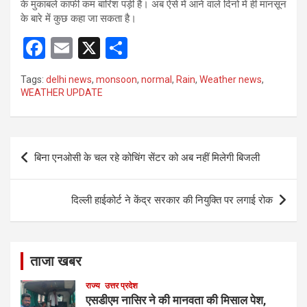
के मुकाबले काफी कम बारिश पड़ी है। अब ऐसे में आने वाले दिनो में ही मानसून
के बारे में कुछ कहा जा सकता है।
F
E
X
S
a
m
h
Tags:
delhi news
,
monsoon
,
normal
,
Rain
,
Weather news
,
ce
ail
ar
WEATHER UPDATE
b
e
o
Post
o
बिना एनओसी के चल रहे कोचिंग सेंटर को अब नहीं मिलेगी बिजली
navigation
k
दिल्ली हाईकोर्ट ने केंद्र सरकार की नियुक्ति पर लगाई रोक
ताजा खबर
राज्य
उत्तर प्रदेश
एसडीएम नासिर ने की मानवता की मिसाल पेश,