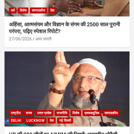
धर्म
विशेष
सम्पादकीय
देश
अहिंसा, आत्मसंयम और विज्ञान के संगम की 2500 साल पुरानी
परंपरा, पढ़िए स्पेशल रिपोर्ट?
27/06/2026
अमर भारती
राष्ट्रीय
राज्य
उत्तर प्रदेश
राजनीति
विशेष
एक्सक्लूसिव
सम्पादकीय
DELHI
LUCKNOW
देश
नई दिल्ली