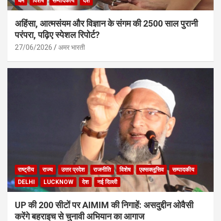
धर्म
विशेष
सम्पादकीय
देश
अहिंसा, आत्मसंयम और विज्ञान के संगम की 2500 साल पुरानी
परंपरा, पढ़िए स्पेशल रिपोर्ट?
27/06/2026
अमर भारती
राष्ट्रीय
राज्य
उत्तर प्रदेश
राजनीति
विशेष
एक्सक्लूसिव
सम्पादकीय
DELHI
LUCKNOW
देश
नई दिल्ली
UP की 200 सीटों पर AIMIM की निगाहें: असदुद्दीन ओवैसी
करेंगे बहराइच से चुनावी अभियान का आगाज