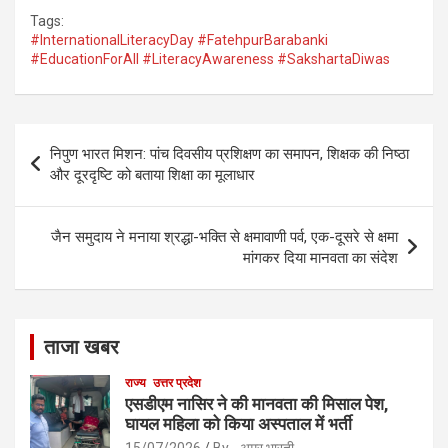
a
m
h
Tags:
ce
ail
ar
#InternationalLiteracyDay #FatehpurBarabanki
#EducationForAll #LiteracyAwareness #SakshartaDiwas
b
e
o
o
Post
निपुण भारत मिशन: पांच दिवसीय प्रशिक्षण का समापन, शिक्षक की निष्ठा
k
navigation
और दूरदृष्टि को बताया शिक्षा का मूलाधार
जैन समुदाय ने मनाया श्रद्धा-भक्ति से क्षमावाणी पर्व, एक-दूसरे से क्षमा
मांगकर दिया मानवता का संदेश
ताजा खबर
राज्य
उत्तर प्रदेश
एसडीएम नासिर ने की मानवता की मिसाल पेश,
घायल महिला को किया अस्पताल में भर्ती